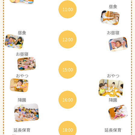
昼食
11:00
昼食
お昼寝
12:00
お昼寝
15:00
おやつ
おやつ
降園
16:00
降園
延長保育
18:00
延長保育