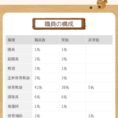
職員の構成
職種
職員数
常勤
非常勤
園長
1名
1名
副園長
2名
2名
教頭
1名
1名
主幹保育教諭
2名
2名
保育
教諭
42名
38名
5名
調理員
6名
6名
看護師
1名
1名
保育
補助
2名
2名