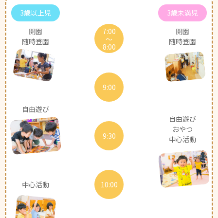
3歳以上児
3歳未満児
開園
7:00
開園
～
随時登園
随時登園
8:00
9:00
自由遊び
自由遊び
おやつ
9:30
中心活動
中心活動
10:00