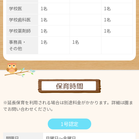
学校医
1名
1名
学校
歯科医
1名
1名
学校
薬剤師
1名
1名
事務員
・
1名
1名
その他
保育時間
※延長保育を利用される場合は別途料金がかかります。詳細は園ま
でお問い合わせください。
1号認定
開園日
月曜日～金曜日