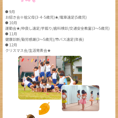
9月
お招き会※祖父母(3･4･5歳児)★/電車遠足(5歳児)
10月
運動会★/仲良し遠足/芋掘り/歯科検診/交通安全教室(3～5歳児)
11月
健康診断/勤労感謝(3～5歳児)/市バス遠足(年長)
12月
クリスマス会/生活発表会★