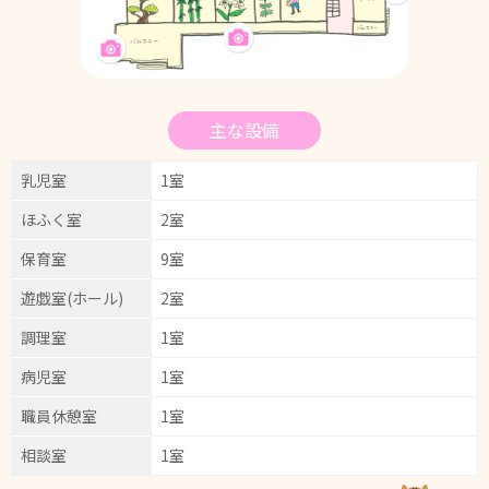
主な設備
乳児室
1室
ほふく室
2室
保育室
9室
遊戯室
(ホール)
2室
調理室
1室
病児室
1室
職員休憩室
1室
相談室
1室