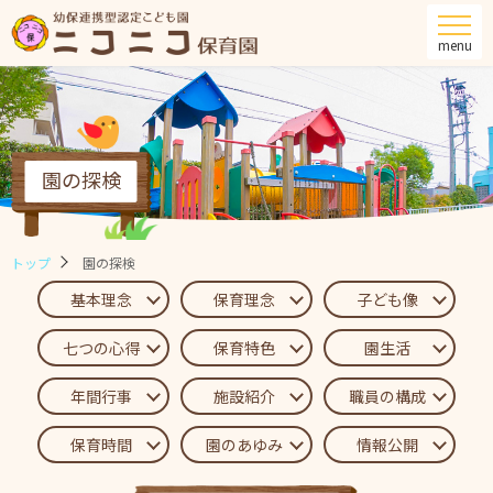
menu
園の探検
トップ
園の探検
基本理念
保育理念
子ども像
七つの心得
保育特色
園生活
年間行事
施設紹介
職員の構成
保育時間
園のあゆみ
情報公開