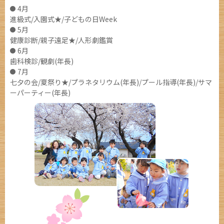
4月
進級式/入園式★/子どもの日Week
5月
健康診断/親子遠足★/人形劇鑑賞
6月
歯科検診/観劇(年長)
7月
七夕の会/夏祭り★/プラネタリウム(年長)/プール指導(年長)/サマ
ーパーティー(年長)